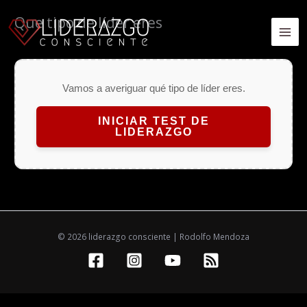
Ir
Que tipo de líder eres
al
MA
contenido
ME
Vamos a averiguar qué tipo de líder eres.
INICIAR TEST DE
LIDERAZGO
© 2026 liderazgo consciente | Rodolfo Mendoza