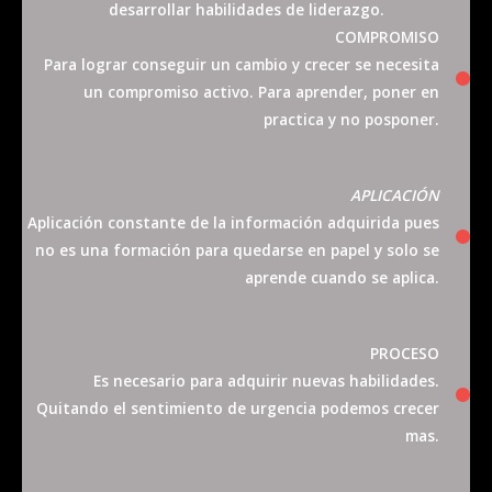
desarrollar habilidades de liderazgo.
COMPROMISO
Para lograr conseguir un cambio y crecer se necesita
un compromiso activo. Para aprender, poner en
practica y no posponer.
APLICACIÓN
Aplicación constante de la información adquirida pues
no es una formación para quedarse en papel y solo se
aprende cuando se aplica.
PROCESO
Es necesario para adquirir nuevas habilidades.
Quitando el sentimiento de urgencia podemos crecer
mas.