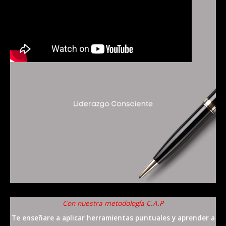
Con nuestra metodología C.A.P
Te enseñare a aplicar herramientas puntuales y aprender a