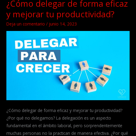
¿Cómo delegar de forma eficaz
cualidades
exclusivas
y mejorar tu productividad?
de
un
Deja un comentario
/
junio 14, 2023
líder
exitoso
¿Cómo delegar de forma eficaz y mejorar tu productividad?
¿Por qué no delegamos? La delegación es un aspecto
fundamental en el ámbito laboral, pero sorprendentemente
muchas personas no la practican de manera efectiva. ¿Por qué