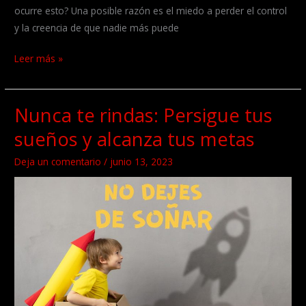
ocurre esto? Una posible razón es el miedo a perder el control
y la creencia de que nadie más puede
¿Cómo
Leer más »
delegar
de
Nunca te rindas: Persigue tus
forma
eficaz
sueños y alcanza tus metas
y
mejorar
Deja un comentario
/
junio 13, 2023
tu
productividad?