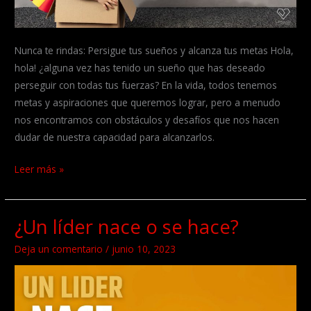
Nunca te rindas: Persigue tus sueños y alcanza tus metas Hola,
hola! ¿alguna vez has tenido un sueño que has deseado
perseguir con todas tus fuerzas? En la vida, todos tenemos
metas y aspiraciones que queremos lograr, pero a menudo
nos encontramos con obstáculos y desafíos que nos hacen
dudar de nuestra capacidad para alcanzarlos.
Nunca
Leer más »
te
rindas:
¿Un líder nace o se hace?
Persigue
tus
Deja un comentario
/
junio 10, 2023
sueños
y
alcanza
tus