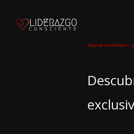
Ir
al
contenido
Deja un comentario
/
j
Descubr
exclusi