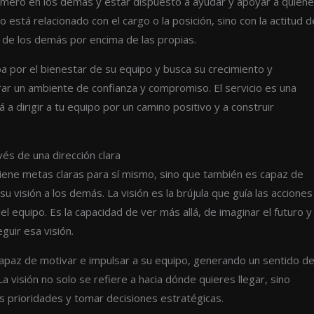
rimero en los demás y estar dispuesto a ayudar y apoyar a quien
no está relacionado con el cargo o la posición, sino con la actitud d
 de los demás por encima de las propias.
pa por el bienestar de su equipo y busca su crecimiento y
rar un ambiente de confianza y compromiso. El servicio es una
 a dirigir a tu equipo por un camino positivo y a construir
avés de una dirección clara
tiene metas claras para sí mismo, sino que también es capaz de
su visión a los demás. La visión es la brújula que guía las acciones
del equipo. Es la capacidad de ver más allá, de imaginar el futuro y
eguir esa visión.
 capaz de motivar e impulsar a su equipo, generando un sentido d
La visión no solo se refiere a hacia dónde quieres llegar, sino
las prioridades y tomar decisiones estratégicas.